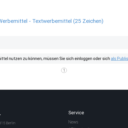
Werbemittel - Textwerbemittel (25 Zeichen)
tel nutzen zu können, müssen Sie sich einloggen oder sich
als Publ
1
.
Service
News
315 Berlin