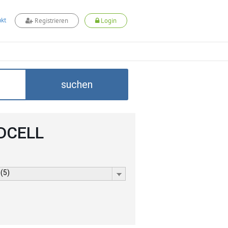
kt
Registrieren
Login
suchen
ADCELL
 (5)