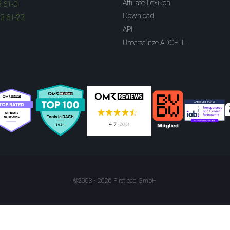
Affiliate-Lexikon
3 61-0
Download
83 61-23
API
Unterstütze ADCELL
©2003 - 2026 Firstlead GmbH