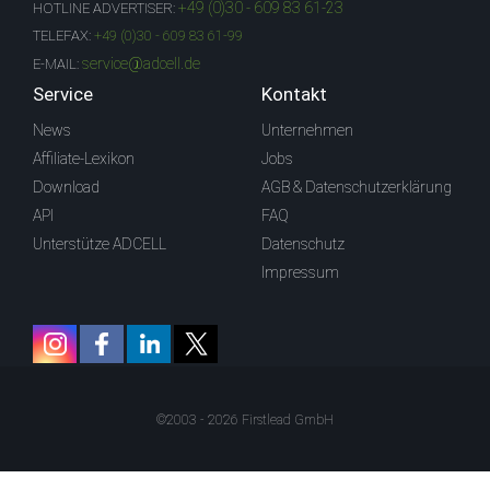
+49 (0)30 - 609 83 61-23
HOTLINE ADVERTISER:
TELEFAX:
+49 (0)30 - 609 83 61-99
service@adcell.de
E-MAIL:
Service
Kontakt
News
Unternehmen
Affiliate-Lexikon
Jobs
Download
AGB & Datenschutzerklärung
API
FAQ
Unterstütze ADCELL
Datenschutz
Impressum
©2003 - 2026 Firstlead GmbH