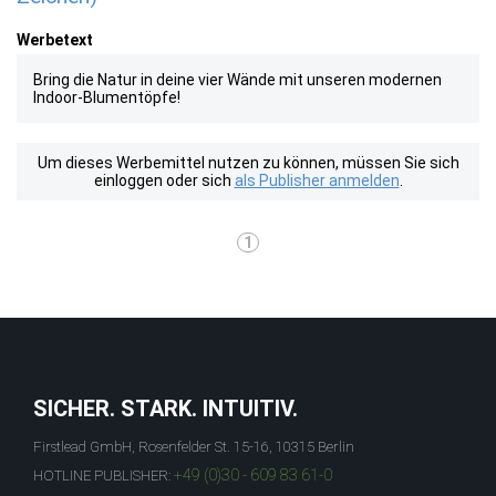
Werbetext
Bring die Natur in deine vier Wände mit unseren modernen
Indoor-Blumentöpfe!
Um dieses Werbemittel nutzen zu können, müssen Sie sich
einloggen oder sich
als Publisher anmelden
.
1
SICHER. STARK. INTUITIV.
Firstlead GmbH, Rosenfelder St. 15-16, 10315 Berlin
+49 (0)30 - 609 83 61-0
HOTLINE PUBLISHER: