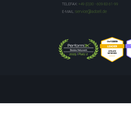
TELEFAX:
+49 (0)30 - 609 83 61-99
service@adcell.de
E-MAIL: