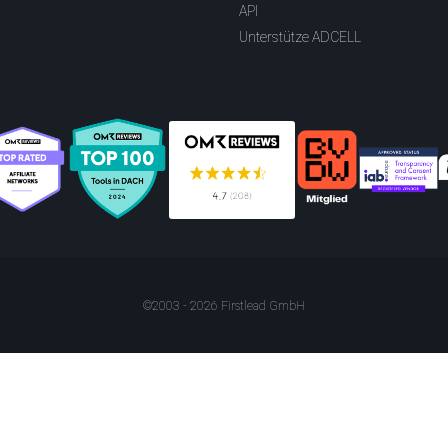
API
Unterstütze ADCELL
©2003 - 2026 Firstlead GmbH