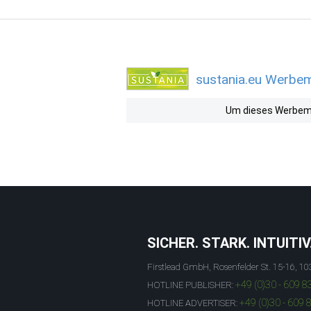
sustania.eu Werbemi
Um dieses Werbemit
SICHER. STARK. INTUITIV
Firstlead GmbH, Rosenfelder St. 15-16, 10
+49 (0)30 - 609 8
HOTLINE PUBLISHER:
+49 (0)30 - 609 
HOTLINE ADVERTISER: