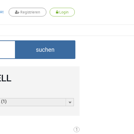
kt
Registrieren
Login
suchen
ELL
 (1)
1