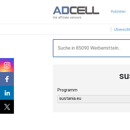
Publisher
the affiliate network
Übersich
su
Programm
sustania.eu