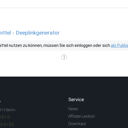
ttel - Deeplinkgenerator
tel nutzen zu können, müssen Sie sich einloggen oder sich
als Publ
1
.
Service
News
315 Berlin
Affiliate-Lexikon
3 61-0
Download
83 61-23