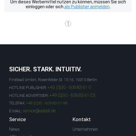
Um dieses Werbemittel nutzen zu können, müssen Sie sich
einloggen oder sich
als Publisher anmelden
.
1
SICHER. STARK. INTUITIV.
Firstlead GmbH, Rosenfelder St. 15-16, 10315 Berlin
+49 (0)30 - 609 83 61-0
HOTLINE PUBLISHER:
+49 (0)30 - 609 83 61-23
HOTLINE ADVERTISER:
TELEFAX:
+49 (0)30 - 609 83 61-99
service@adcell.de
E-MAIL:
Service
Kontakt
News
Unternehmen