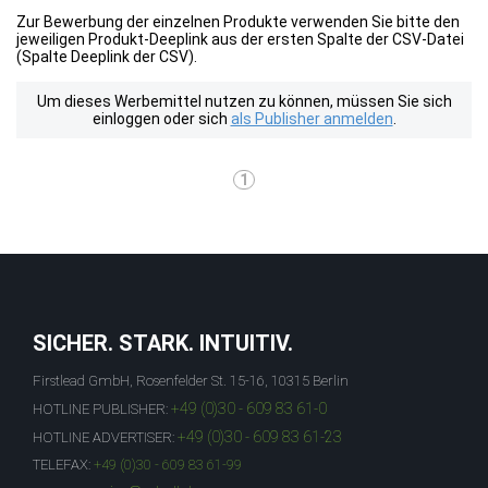
Zur Bewerbung der einzelnen Produkte verwenden Sie bitte den
jeweiligen Produkt-Deeplink aus der ersten Spalte der CSV-Datei
(Spalte Deeplink der CSV).
Um dieses Werbemittel nutzen zu können, müssen Sie sich
einloggen oder sich
als Publisher anmelden
.
1
SICHER. STARK. INTUITIV.
Firstlead GmbH, Rosenfelder St. 15-16, 10315 Berlin
+49 (0)30 - 609 83 61-0
HOTLINE PUBLISHER:
+49 (0)30 - 609 83 61-23
HOTLINE ADVERTISER:
TELEFAX:
+49 (0)30 - 609 83 61-99