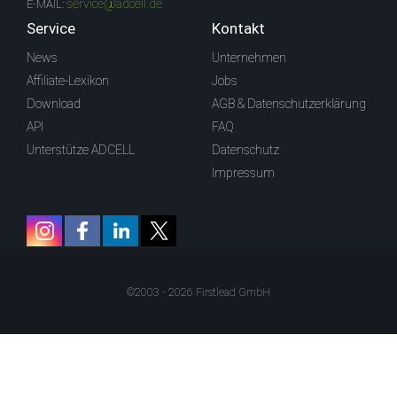
service@adcell.de
E-MAIL:
Service
Kontakt
News
Unternehmen
Affiliate-Lexikon
Jobs
Download
AGB & Datenschutzerklärung
API
FAQ
Unterstütze ADCELL
Datenschutz
Impressum
©2003 - 2026 Firstlead GmbH