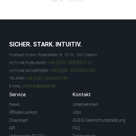
SICHER. STARK. INTUITIV.
Firstlead GmbH, Rosenfelder St. 15-16, 10315 Berlin
+49 (0)30 - 609 83 61-0
HOTLINE PUBLISHER:
+49 (0)30 - 609 83 61-23
HOTLINE ADVERTISER:
TELEFAX:
+49 (0)30 - 609 83 61-99
service@adcell.de
E-MAIL:
Service
Kontakt
News
Unternehmen
Affiliate-Lexikon
Jobs
Download
AGB & Datenschutzerklärung
API
FAQ