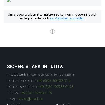
Um dieses Werbemittel nutzen zu können, müssen Sie sich
einloggen oder sich
als Publisher anmelden
.
1
SICHER. STARK. INTUITIV.
Firstlead GmbH, Rosenfelder St. 15-16, 10315 Berlin
+49 (0)30 - 609 83 61-0
HOTLINE PUBLISHER:
+49 (0)30 - 609 83 61-23
HOTLINE ADVERTISER:
TELEFAX:
+49 (0)30 - 609 83 61-99
service@adcell.de
E-MAIL: