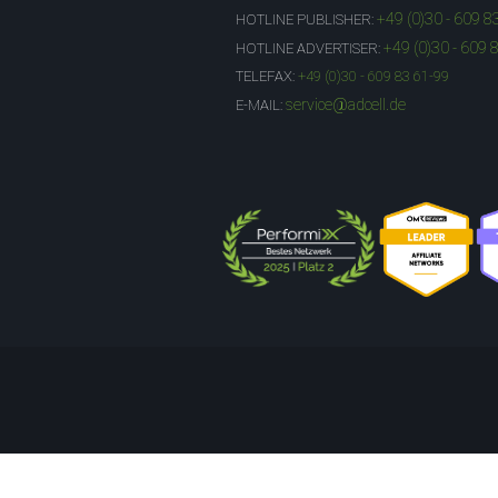
+49 (0)30 - 609 8
HOTLINE PUBLISHER:
+49 (0)30 - 609 
HOTLINE ADVERTISER:
TELEFAX:
+49 (0)30 - 609 83 61-99
service@adcell.de
E-MAIL: