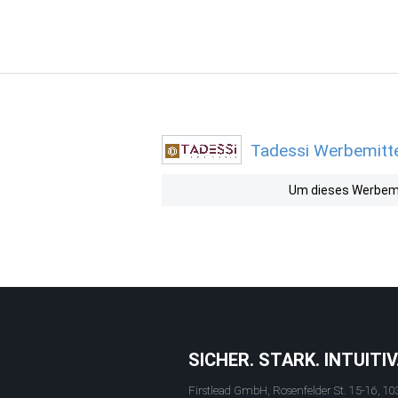
Tadessi Werbemitte
Um dieses Werbemit
SICHER. STARK. INTUITIV
Firstlead GmbH, Rosenfelder St. 15-16, 10