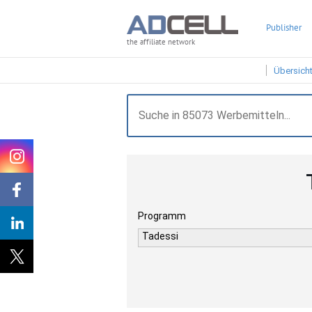
Publisher
the affiliate network
Übersich
Programm
Tadessi