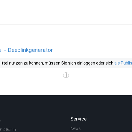
l - Deeplinkgenerator
tel nutzen zu können, müssen Sie sich einloggen oder sich
als Publ
1
.
Service
News
315 Berlin