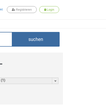
kt
Registrieren
Login
suchen
L
 (1)