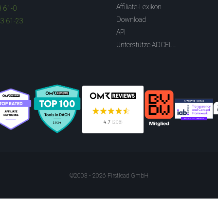
Affiliate-Lexikon
3 61-0
Download
83 61-23
API
Unterstütze ADCELL
©2003 - 2026 Firstlead GmbH