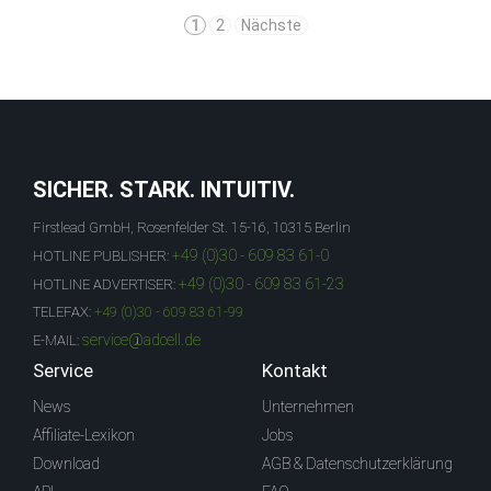
1
2
Nächste
SICHER. STARK. INTUITIV.
Firstlead GmbH, Rosenfelder St. 15-16, 10315 Berlin
+49 (0)30 - 609 83 61-0
HOTLINE PUBLISHER:
+49 (0)30 - 609 83 61-23
HOTLINE ADVERTISER:
TELEFAX:
+49 (0)30 - 609 83 61-99
service@adcell.de
E-MAIL:
Service
Kontakt
News
Unternehmen
Affiliate-Lexikon
Jobs
Download
AGB & Datenschutzerklärung