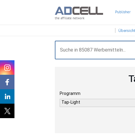
Publisher
the affiliate network
Übersich
T
Programm
Tap-Light