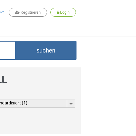
kt
Registrieren
Login
suchen
LL
dardisiert (1)