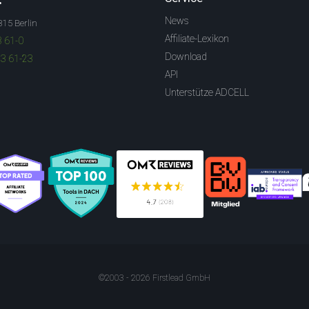
News
315 Berlin
Affiliate-Lexikon
3 61-0
Download
83 61-23
API
Unterstütze ADCELL
©2003 - 2026 Firstlead GmbH