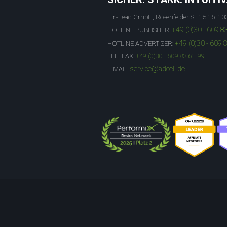
Firstlead GmbH, Rosenfelder St. 15-16, 10
+49 (0)30 - 609 8
HOTLINE PUBLISHER:
+49 (0)30 - 609 
HOTLINE ADVERTISER:
TELEFAX:
+49 (0)30 - 609 83 61-99
service@adcell.de
E-MAIL: