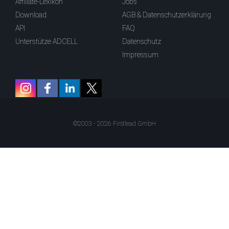
Affiliate-Lexikon
Jobs
Download
AGB & Datenschutzerklärung
API
FAQ
Unterstütze ADCELL
Datenschutz
Impressum
©2003 - 2026 Firstlead GmbH