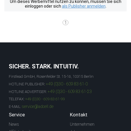
Um dieses Werbemittel nutzen zu können, müssen Sie sich
einloggen oder sich
als Publisher anmelden
.
1
SICHER. STARK. INTUITIV.
Firstlead GmbH, Rosenfelder St. 15-16, 10315 Berlin
+49 (0)30 - 609 83 61-0
HOTLINE PUBLISHER:
+49 (0)30 - 609 83 61-23
HOTLINE ADVERTISER:
TELEFAX:
+49 (0)30 - 609 83 61-99
service@adcell.de
E-MAIL:
Service
Kontakt
News
Unternehmen