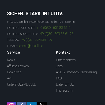
SICHER. STARK. INTUITIV.
Firstlead GmbH, Rosenfelder St. 15-16, 10315 Berlin
+49 (0)30 - 609 83 61-0
HOTLINE PUBLISHER:
+49 (0)30 - 609 83 61-23
HOTLINE ADVERTISER:
TELEFAX:
+49 (0)30 - 609 83 61-99
service@adcell.de
E-MAIL:
Service
Kontakt
News
Unternehmen
Affiliate-Lexikon
Jobs
Download
AGB & Datenschutzerklärung
API
FAQ
Unterstütze ADCELL
Datenschutz
Impressum