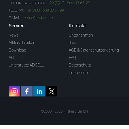
+49 (0)30 - 609 83 61-23
HOTLINE ADVERTISER:
TELEFAX:
+49 (0)30 - 609 83 61-99
service@adcell.de
E-MAIL:
Service
Kontakt
News
Unternehmen
Affiliate-Lexikon
Jobs
Download
AGB & Datenschutzerklärung
API
FAQ
Unterstütze ADCELL
Datenschutz
Impressum
©2003 - 2026 Firstlead GmbH