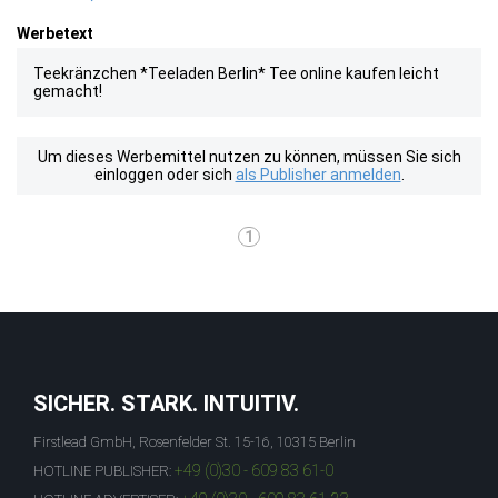
Werbetext
Teekränzchen *Teeladen Berlin* Tee online kaufen leicht
gemacht!
Um dieses Werbemittel nutzen zu können, müssen Sie sich
einloggen oder sich
als Publisher anmelden
.
1
SICHER. STARK. INTUITIV.
Firstlead GmbH, Rosenfelder St. 15-16, 10315 Berlin
+49 (0)30 - 609 83 61-0
HOTLINE PUBLISHER: