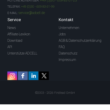
+49 (0)30 - 609 83 61-23
HOTLINE ADVERTISER:
TELEFAX:
+49 (0)30 - 609 83 61-99
service@adcell.de
E-MAIL:
Service
Kontakt
News
Unternehmen
Affiliate-Lexikon
Jobs
Download
AGB & Datenschutzerklärung
API
FAQ
Unterstütze ADCELL
Datenschutz
Impressum
©2003 - 2026 Firstlead GmbH