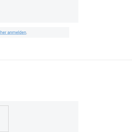
isher anmelden
.