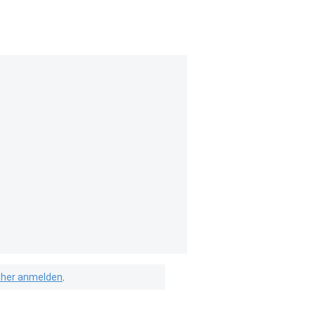
isher anmelden
.