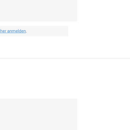
isher anmelden
.