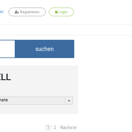
kt
Registrieren
Login
suchen
ELL
rmate
1
2
Nächste