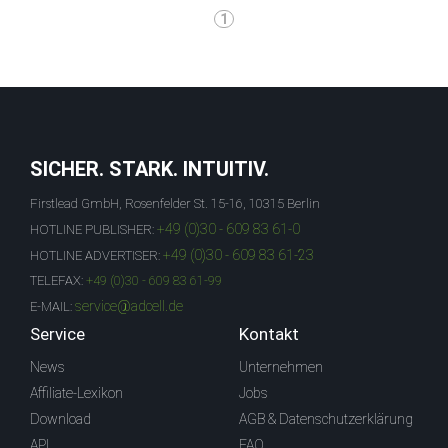
1
SICHER. STARK. INTUITIV.
Firstlead GmbH, Rosenfelder St. 15-16, 10315 Berlin
+49 (0)30 - 609 83 61-0
HOTLINE PUBLISHER:
+49 (0)30 - 609 83 61-23
HOTLINE ADVERTISER:
TELEFAX:
+49 (0)30 - 609 83 61-99
service@adcell.de
E-MAIL:
Service
Kontakt
News
Unternehmen
Affiliate-Lexikon
Jobs
Download
AGB & Datenschutzerklärung
API
FAQ