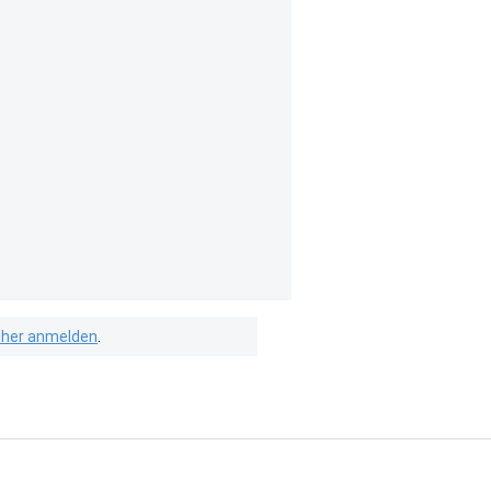
isher anmelden
.