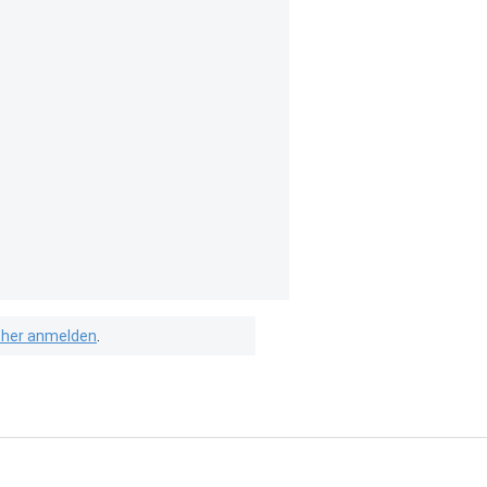
isher anmelden
.