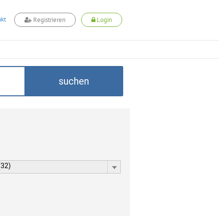
kt
Registrieren
Login
suchen
(32)