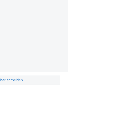
isher anmelden
.