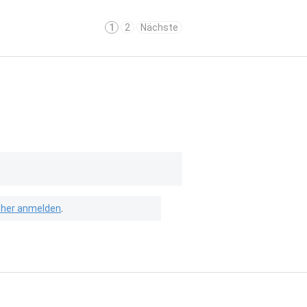
1
2
Nächste
isher anmelden
.