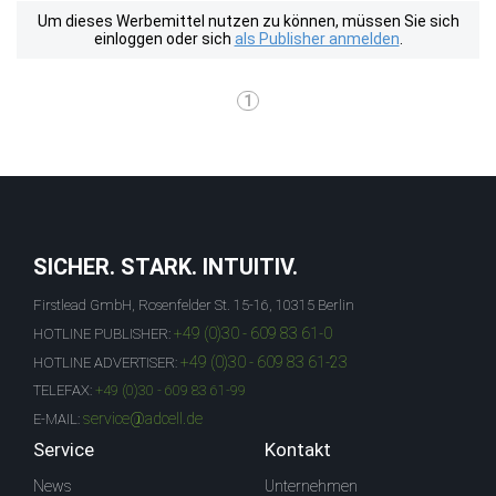
Um dieses Werbemittel nutzen zu können, müssen Sie sich
einloggen oder sich
als Publisher anmelden
.
1
SICHER. STARK. INTUITIV.
Firstlead GmbH, Rosenfelder St. 15-16, 10315 Berlin
+49 (0)30 - 609 83 61-0
HOTLINE PUBLISHER:
+49 (0)30 - 609 83 61-23
HOTLINE ADVERTISER:
TELEFAX:
+49 (0)30 - 609 83 61-99
service@adcell.de
E-MAIL:
Service
Kontakt
News
Unternehmen