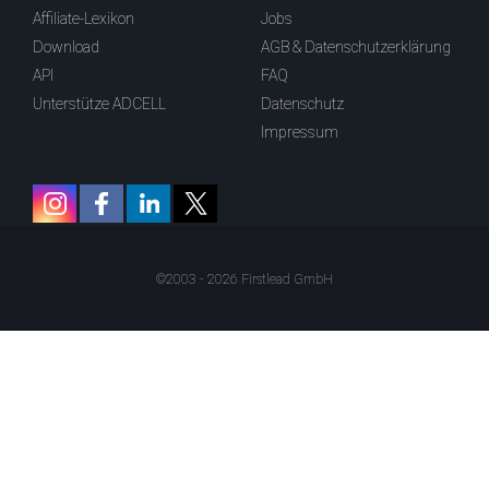
Affiliate-Lexikon
Jobs
Download
AGB & Datenschutzerklärung
API
FAQ
Unterstütze ADCELL
Datenschutz
Impressum
©2003 - 2026 Firstlead GmbH