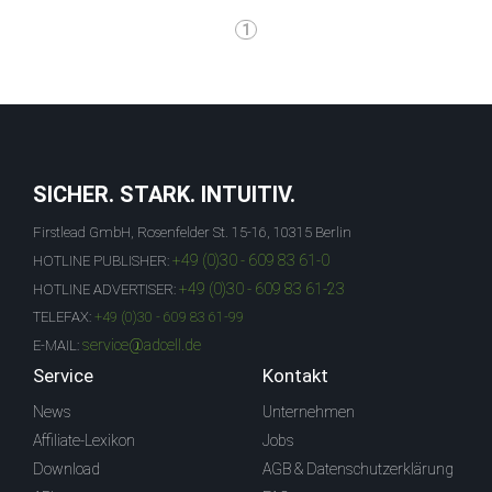
1
SICHER. STARK. INTUITIV.
Firstlead GmbH, Rosenfelder St. 15-16, 10315 Berlin
+49 (0)30 - 609 83 61-0
HOTLINE PUBLISHER:
+49 (0)30 - 609 83 61-23
HOTLINE ADVERTISER:
TELEFAX:
+49 (0)30 - 609 83 61-99
service@adcell.de
E-MAIL:
Service
Kontakt
News
Unternehmen
Affiliate-Lexikon
Jobs
Download
AGB & Datenschutzerklärung