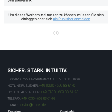
Startseitenlink
Um dieses Werbemittel nutzen zu können, müssen Sie sich
einloggen oder sich
als Publisher anmelden
.
1
SICHER. STARK. INTUITIV.
Firstlead GmbH, Rosenfelder St. 15-16, 10315 Berlin
+49 (0)30 - 609 83 61-0
HOTLINE PUBLISHER:
+49 (0)30 - 609 83 61-23
HOTLINE ADVERTISER:
TELEFAX:
+49 (0)30 - 609 83 61-99
service@adcell.de
E-MAIL:
Service
Kontakt