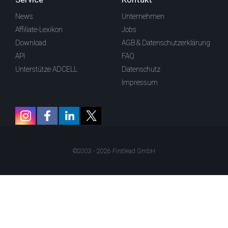
News
Unternehmen
Affiliate-Lexikon
Jobs
Download
AGB & Datenschutzerklärung
API
FAQ
Unterstütze ADCELL
Datenschutz
Impressum
©2003 - 2026 Firstlead GmbH