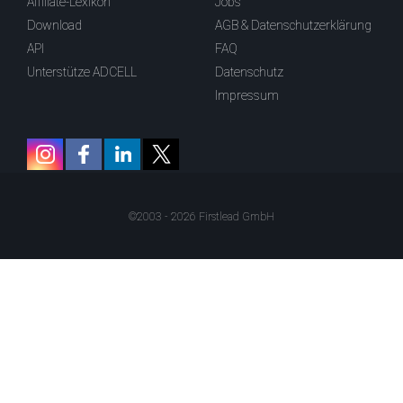
Affiliate-Lexikon
Jobs
Download
AGB & Datenschutzerklärung
API
FAQ
Unterstütze ADCELL
Datenschutz
Impressum
©2003 - 2026 Firstlead GmbH