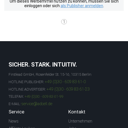
Um dieses Werbemittel nutzen zu können, müssen Sie sich
einloggen oder sich
als Publisher anmelden
.
1
SICHER. STARK. INTUITIV.
Firstlead GmbH, Rosenfelder St. 15-16, 10315 Berlin
+49 (0)30 - 609 83 61-0
HOTLINE PUBLISHER:
+49 (0)30 - 609 83 61-23
HOTLINE ADVERTISER:
TELEFAX:
+49 (0)30 - 609 83 61-99
service@adcell.de
E-MAIL:
Service
Kontakt
News
Unternehmen