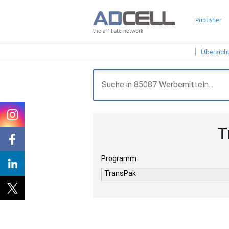
Publisher
the affiliate network
Übersich
T
Programm
TransPak