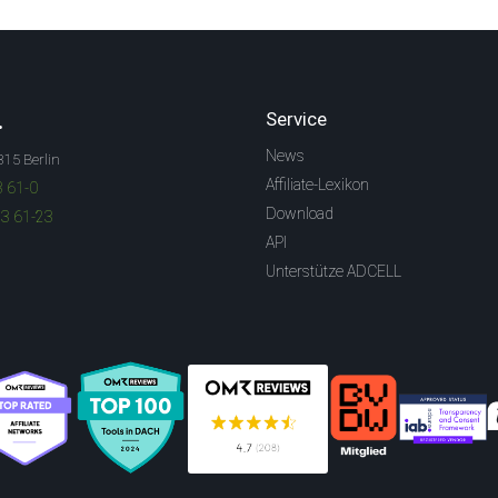
.
Service
News
315 Berlin
Affiliate-Lexikon
3 61-0
Download
83 61-23
API
Unterstütze ADCELL