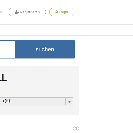
kt
Registrieren
Login
suchen
LL
in (6)
1