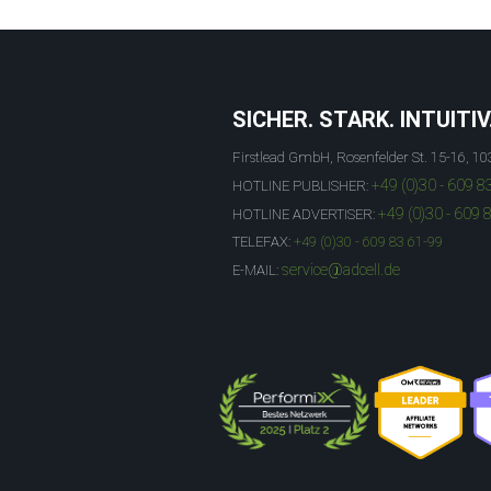
SICHER. STARK. INTUITIV
Firstlead GmbH, Rosenfelder St. 15-16, 10
+49 (0)30 - 609 8
HOTLINE PUBLISHER:
+49 (0)30 - 609 
HOTLINE ADVERTISER:
TELEFAX:
+49 (0)30 - 609 83 61-99
service@adcell.de
E-MAIL: