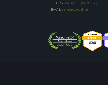
TELEFAX:
+49 (0)30 - 609 83 61-99
service@adcell.de
E-MAIL: