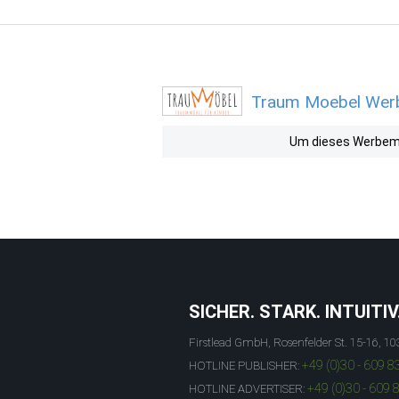
Traum Moebel Werbe
Um dieses Werbemit
SICHER. STARK. INTUITIV
Firstlead GmbH, Rosenfelder St. 15-16, 10
+49 (0)30 - 609 8
HOTLINE PUBLISHER:
+49 (0)30 - 609 
HOTLINE ADVERTISER: