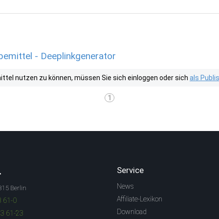
mittel - Deeplinkgenerator
tel nutzen zu können, müssen Sie sich einloggen oder sich
als Publ
1
.
Service
News
315 Berlin
Affiliate-Lexikon
3 61-0
Download
83 61-23