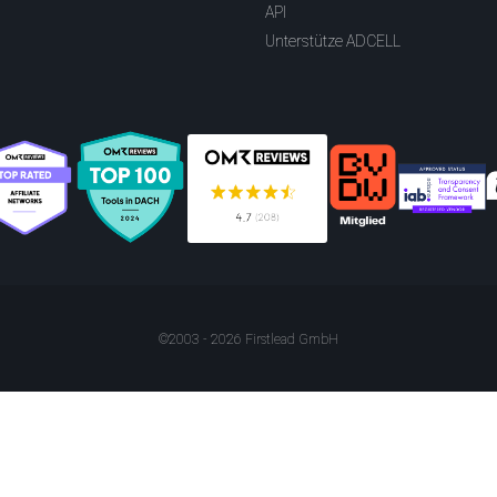
API
Unterstütze ADCELL
©2003 - 2026 Firstlead GmbH