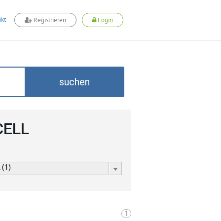
kt
Registrieren
Login
suchen
CELL
 (1)
1