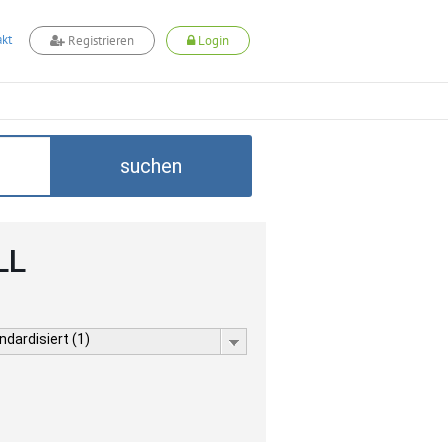
kt
Registrieren
Login
suchen
LL
dardisiert (1)