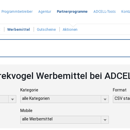
Programmbetreiber
Agentur
Partnerprogramme
ADCELL-Tools
Konta
t
Werbemittel
Gutscheine
Aktionen
rekvogel Werbemittel bei ADCE
Kategorie
Format
alle Kategorien
CSV stan
Mobile
alle Werbemittel