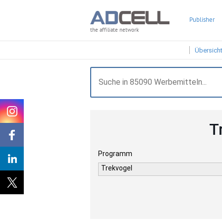
Publisher
the affiliate network
Übersich
T
Programm
Trekvogel