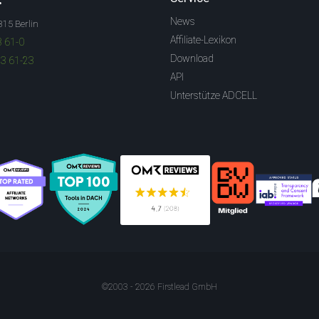
News
315 Berlin
Affiliate-Lexikon
3 61-0
Download
83 61-23
API
Unterstütze ADCELL
©2003 - 2026 Firstlead GmbH