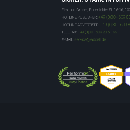
Firstlead GmbH, Rosenfelder St. 15-16, 10
+49 (0)30 - 609 8
HOTLINE PUBLISHER:
+49 (0)30 - 609 
HOTLINE ADVERTISER:
TELEFAX:
+49 (0)30 - 609 83 61-99
service@adcell.de
E-MAIL: