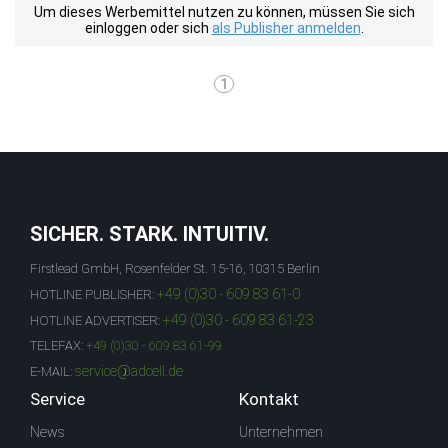
Um dieses Werbemittel nutzen zu können, müssen Sie sich
einloggen oder sich
als Publisher anmelden
.
1
SICHER. STARK. INTUITIV.
Firstlead GmbH, Rosenfelder St. 15-16, 10315 Berlin
+49 (0)30 - 609 83 61-0
HOTLINE PUBLISHER:
+49 (0)30 - 609 83 61-23
HOTLINE ADVERTISER:
TELEFAX:
+49 (0)30 - 609 83 61-99
service@adcell.de
E-MAIL:
Service
Kontakt
News
Unternehmen