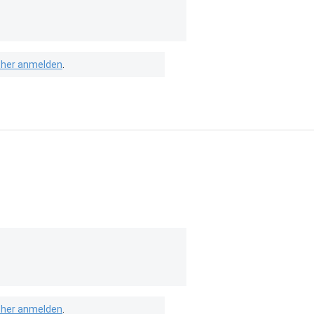
isher anmelden
.
isher anmelden
.