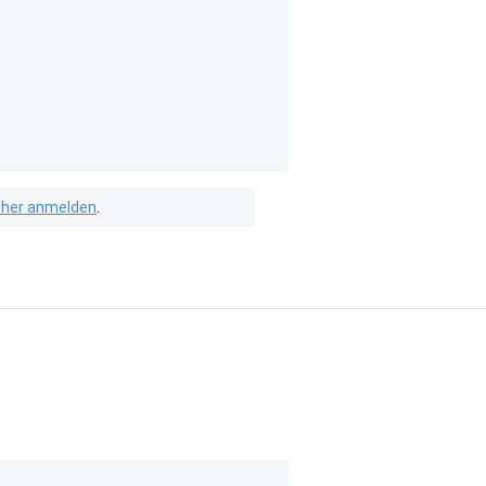
isher anmelden
.