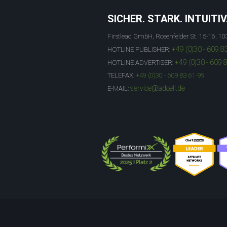
SICHER. STARK. INTUITIV
Firstlead GmbH, Rosenfelder St. 15-16, 10
+49 (0)30 - 609 8
HOTLINE PUBLISHER:
+49 (0)30 - 609 
HOTLINE ADVERTISER:
TELEFAX:
+49 (0)30 - 609 83 61-99
service@adcell.de
E-MAIL: