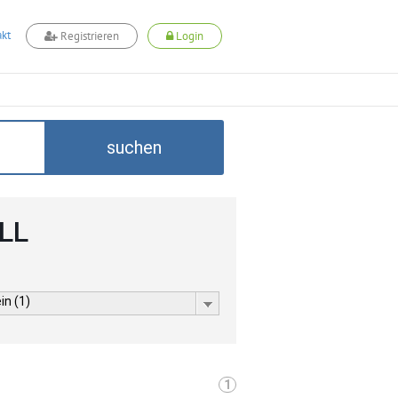
kt
Registrieren
Login
suchen
LL
in (1)
1