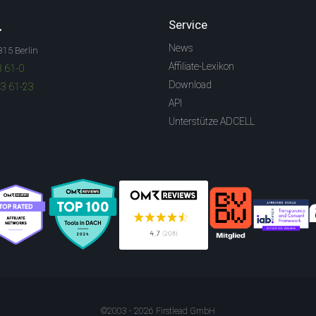
.
Service
News
315 Berlin
Affiliate-Lexikon
3 61-0
Download
83 61-23
API
Unterstütze ADCELL
©2003 - 2026 Firstlead GmbH