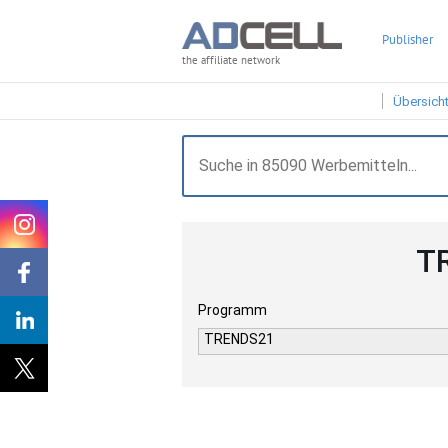
Publisher
the affiliate network
Übersich
T
Programm
TRENDS21