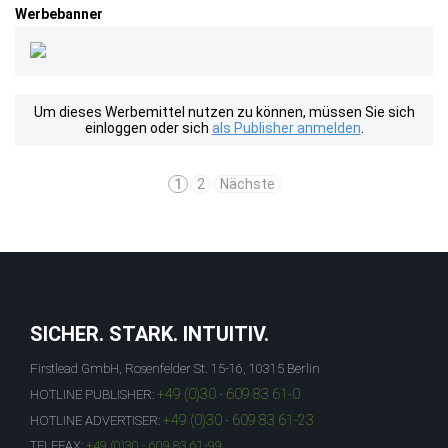
Werbebanner
Um dieses Werbemittel nutzen zu können, müssen Sie sich
einloggen oder sich
als Publisher anmelden
.
1
2
Nächste
SICHER. STARK. INTUITIV.
Firstlead GmbH, Rosenfelder St. 15-16, 10315 Berlin
+49 (0)30 - 609 83 61-0
HOTLINE PUBLISHER:
+49 (0)30 - 609 83 61-23
HOTLINE ADVERTISER:
TELEFAX:
+49 (0)30 - 609 83 61-99