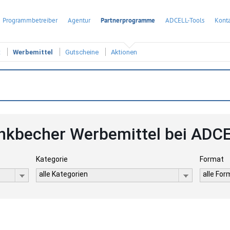
Programmbetreiber
Agentur
Partnerprogramme
ADCELL-Tools
Konta
t
Werbemittel
Gutscheine
Aktionen
inkbecher Werbemittel bei ADC
Kategorie
Format
alle Kategorien
alle Fo