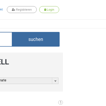
kt
Registrieren
Login
suchen
ELL
rmate
1