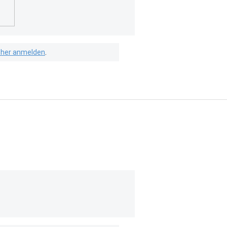
isher anmelden
.