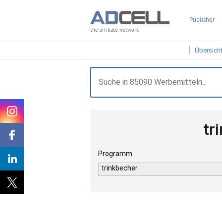
Publisher
the affiliate network
Übersich
tr
Programm
trinkbecher