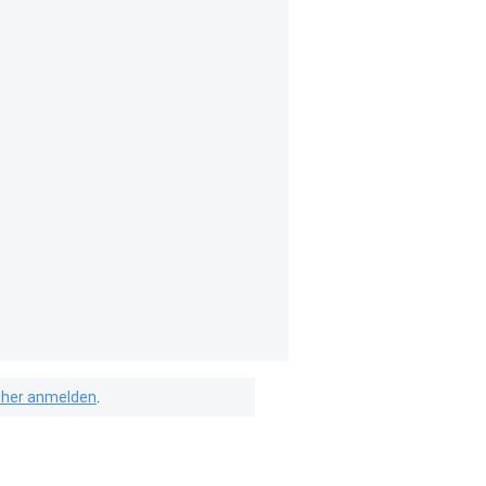
isher anmelden
.