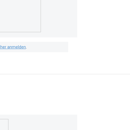
isher anmelden
.