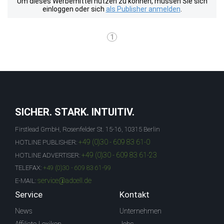
Um dieses Werbemittel nutzen zu können, müssen Sie sich
einloggen oder sich
als Publisher anmelden
.
1
SICHER. STARK. INTUITIV.
Firstlead GmbH, Rosenfelder St. 15-16, 10315 Berlin
+49 (0)30 - 609 83 61-0
HOTLINE PUBLISHER:
+49 (0)30 - 609 83 61-23
HOTLINE ADVERTISER:
TELEFAX:
+49 (0)30 - 609 83 61-99
service@adcell.de
E-MAIL:
Service
Kontakt
News
Unternehmen