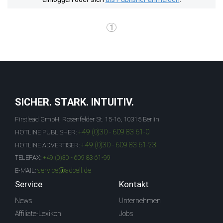
1
SICHER. STARK. INTUITIV.
Firstlead GmbH, Rosenfelder St. 15-16, 10315 Berlin
+49 (0)30 - 609 83 61-0
HOTLINE PUBLISHER:
+49 (0)30 - 609 83 61-23
HOTLINE ADVERTISER:
TELEFAX:
+49 (0)30 - 609 83 61-99
service@adcell.de
E-MAIL:
Service
Kontakt
News
Unternehmen
Affiliate-Lexikon
Jobs