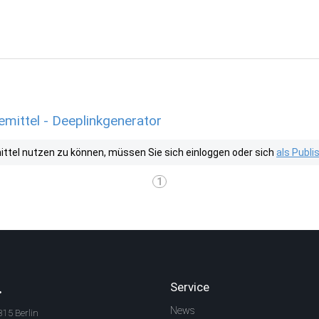
mittel - Deeplinkgenerator
tel nutzen zu können, müssen Sie sich einloggen oder sich
als Publ
1
.
Service
News
315 Berlin