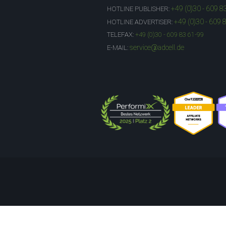
+49 (0)30 - 609 8
HOTLINE PUBLISHER:
+49 (0)30 - 609 
HOTLINE ADVERTISER:
TELEFAX:
+49 (0)30 - 609 83 61-99
service@adcell.de
E-MAIL: