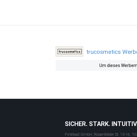
trucosmetics Werbe
Um dieses Werbemit
SICHER. STARK. INTUITIV
Firstlead GmbH, Rosenfelder St. 15-16, 10