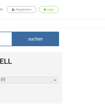
kt
Registrieren
Login
suchen
CELL
 (1)