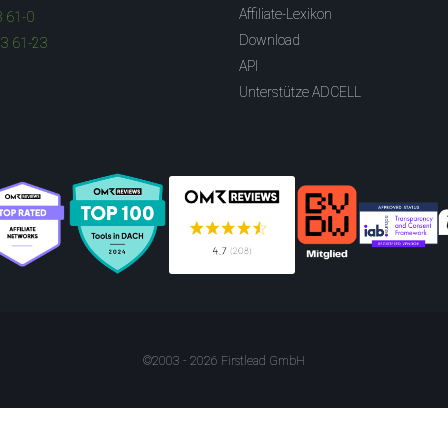
Affiliate-Lexikon
3 61-0
Download
83 61-23
API
Unterstütze ADCELL
©2003 - 2026 Firstlead GmbH