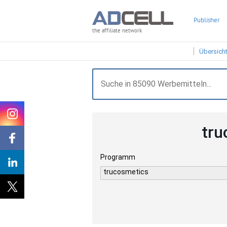
Publisher
the affiliate network
Übersich
tru
Programm
trucosmetics