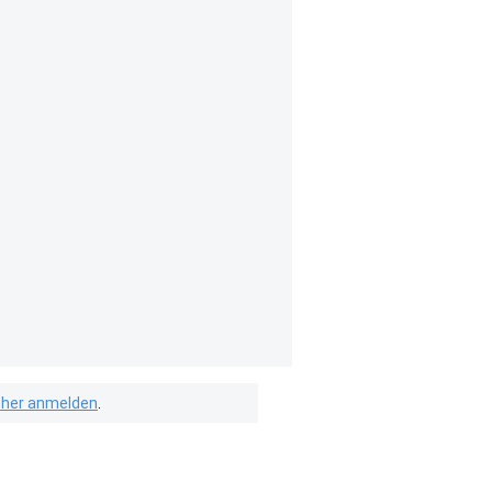
isher anmelden
.