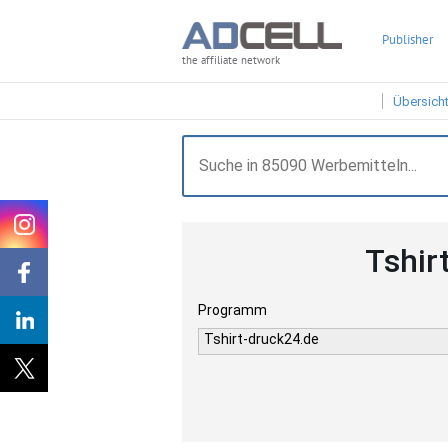
Publisher
the affiliate network
Übersich
Tshir
Programm
Tshirt-druck24.de