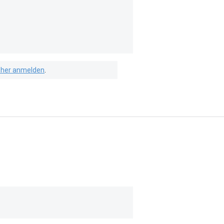
isher anmelden
.