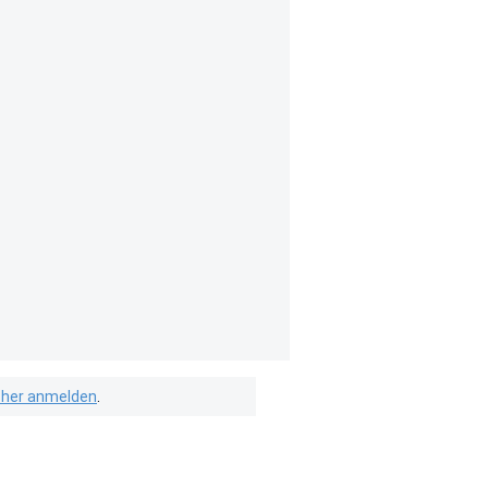
isher anmelden
.