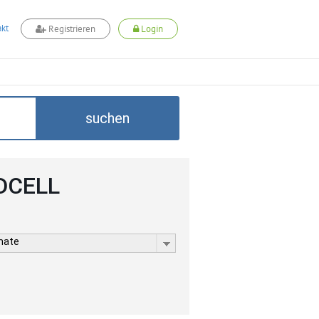
kt
Registrieren
Login
suchen
ADCELL
rmate