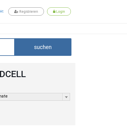
kt
Registrieren
Login
suchen
ADCELL
rmate