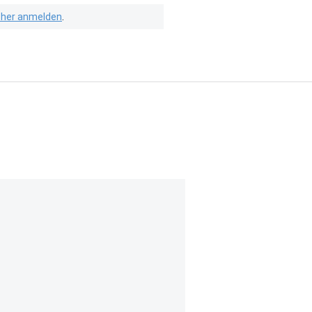
isher anmelden
.