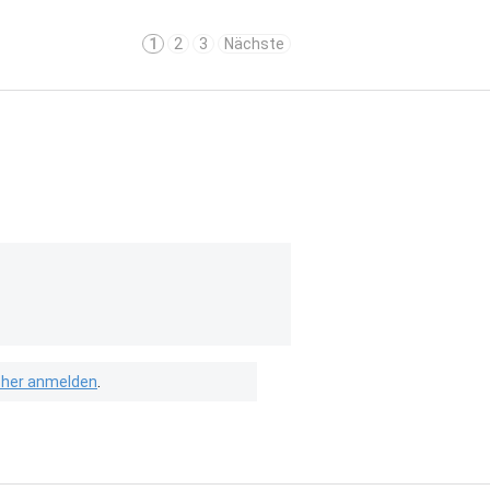
1
2
3
Nächste
isher anmelden
.