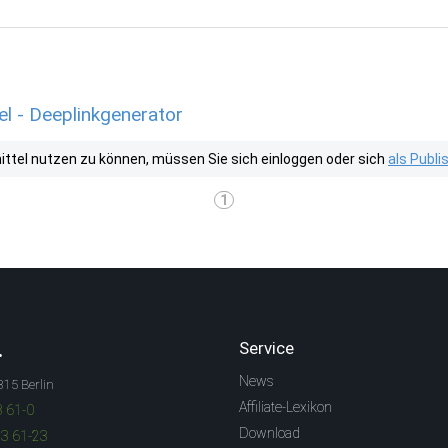
l - Deeplinkgenerator
tel nutzen zu können, müssen Sie sich einloggen oder sich
als Publ
1
.
Service
News
315 Berlin
Affiliate-Lexikon
3 61-0
Download
83 61-23