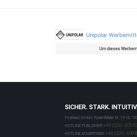
Unipolar Werbemitte
Um dieses Werbemit
SICHER. STARK. INTUITIV
Firstlead GmbH, Rosenfelder St. 15-16, 10
+49 (0)30 - 609 8
HOTLINE PUBLISHER:
+49 (0)30 - 609 
HOTLINE ADVERTISER: