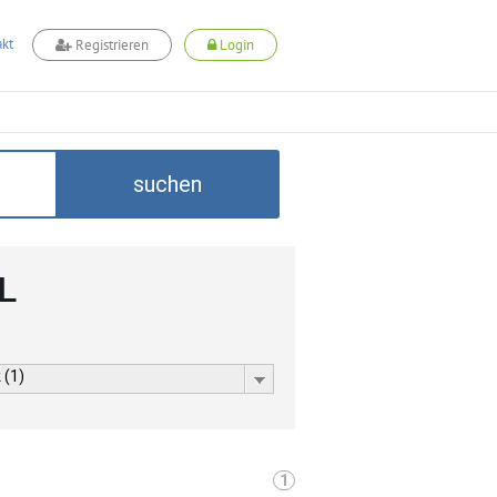
kt
Registrieren
Login
suchen
L
 (1)
1