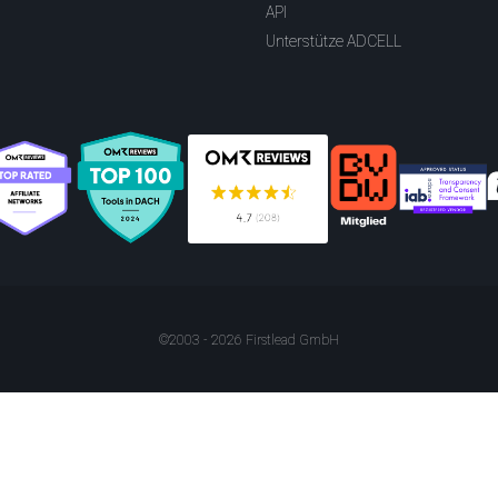
API
Unterstütze ADCELL
©2003 - 2026 Firstlead GmbH