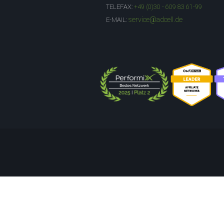
TELEFAX:
+49 (0)30 - 609 83 61-99
service@adcell.de
E-MAIL: