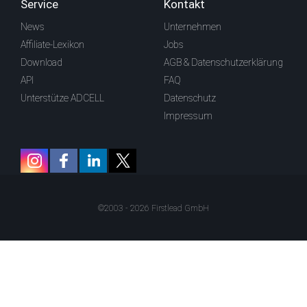
Service
Kontakt
News
Unternehmen
Affiliate-Lexikon
Jobs
Download
AGB & Datenschutzerklärung
API
FAQ
Unterstütze ADCELL
Datenschutz
Impressum
©2003 - 2026 Firstlead GmbH