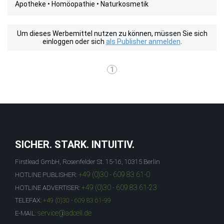
Apotheke • Homöopathie • Naturkosmetik
Um dieses Werbemittel nutzen zu können, müssen Sie sich
einloggen oder sich
als Publisher anmelden
.
1
SICHER. STARK. INTUITIV.
Firstlead GmbH, Rosenfelder St. 15-16, 10315 Berlin
+49 (0)30 - 609 83 61-0
HOTLINE PUBLISHER:
+49 (0)30 - 609 83 61-23
HOTLINE ADVERTISER:
TELEFAX:
+49 (0)30 - 609 83 61-99
service@adcell.de
E-MAIL: