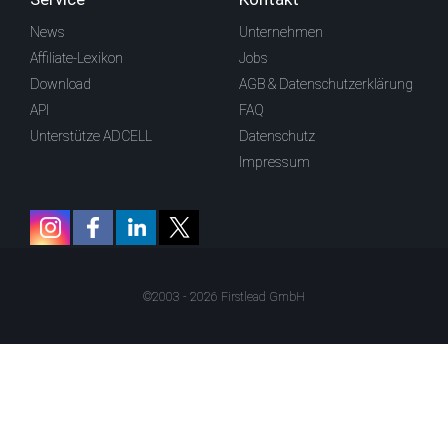
News
Unternehmen
Affiliate-Lexikon
Jobs
Download
AGB & Datenschutzerklärung
API
FAQ
Unterstütze ADCELL
Datenschutz
Impressum
©2003 - 2026 Firstlead GmbH