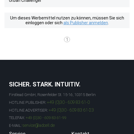
Urban Challenger
Um dieses Werbemittel nutzen zu können, müssen Sie sich
einloggen oder sich
als Publisher anmelden
.
1
SICHER. STARK. INTUITIV.
Firstlead GmbH, Rosenfelder St. 15-16, 10315 Berlin
+49 (0)30 - 609 83 61-0
HOTLINE PUBLISHER:
+49 (0)30 - 609 83 61-23
HOTLINE ADVERTISER:
TELEFAX:
+49 (0)30 - 609 83 61-99
service@adcell.de
E-MAIL:
Service
Kontakt