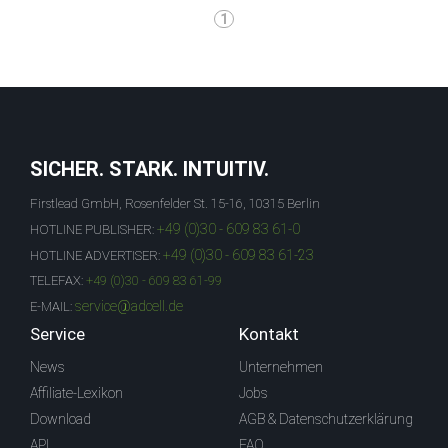
1
SICHER. STARK. INTUITIV.
Firstlead GmbH, Rosenfelder St. 15-16, 10315 Berlin
+49 (0)30 - 609 83 61-0
HOTLINE PUBLISHER:
+49 (0)30 - 609 83 61-23
HOTLINE ADVERTISER:
TELEFAX:
+49 (0)30 - 609 83 61-99
service@adcell.de
E-MAIL:
Service
Kontakt
News
Unternehmen
Affiliate-Lexikon
Jobs
Download
AGB & Datenschutzerklärung
API
FAQ