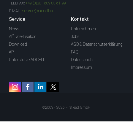
TELEFAX:
+49 (0)30 - 609 83 61-99
service@adcell.de
E-MAIL:
Service
Kontakt
News
Unternehmen
Affiliate-Lexikon
Jobs
Download
AGB & Datenschutzerklärung
API
FAQ
Unterstütze ADCELL
Datenschutz
Impressum
©2003 - 2026 Firstlead GmbH