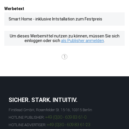
Werbetext
Smart Home - inklusive Intstallation zum Festpreis
Um dieses Werbemittel nutzen zu können, müssen Sie sich
einloggen oder sich
als Publisher anmelden
.
1
SICHER. STARK. INTUITIV.
Firstlead GmbH, Rosenfelder St. 15-16, 10315 Berlin
+49 (0)30 - 609 83 61-0
HOTLINE PUBLISHER:
+49 (0)30 - 609 83 61-23
HOTLINE ADVERTISER: