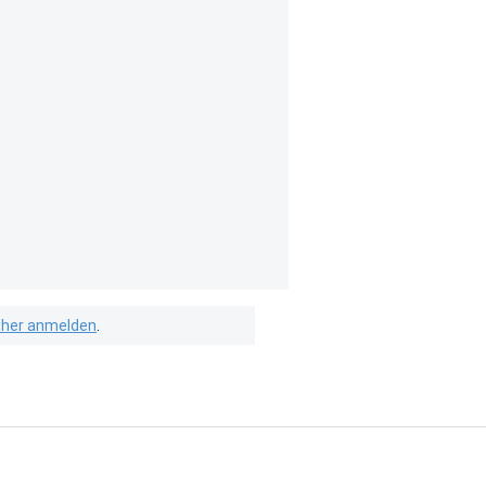
isher anmelden
.