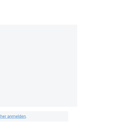
isher anmelden
.