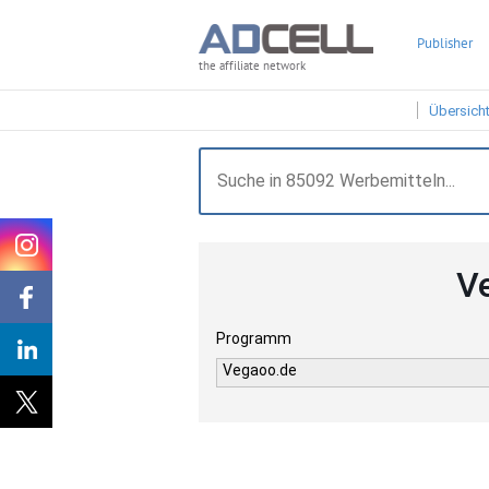
Publisher
the affiliate network
Übersich
V
Programm
Vegaoo.de