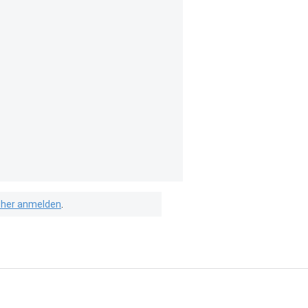
isher anmelden
.