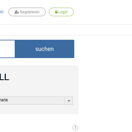
kt
Registrieren
Login
suchen
LL
rmate
1