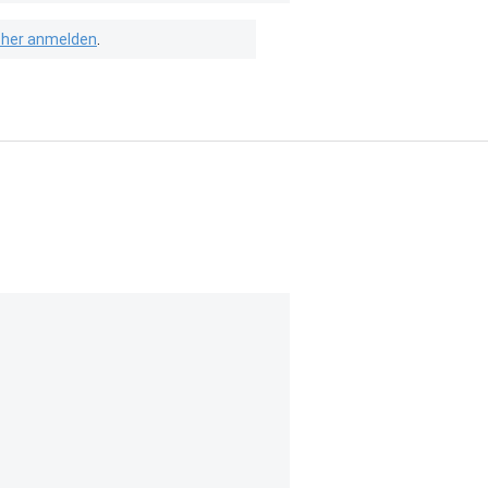
isher anmelden
.