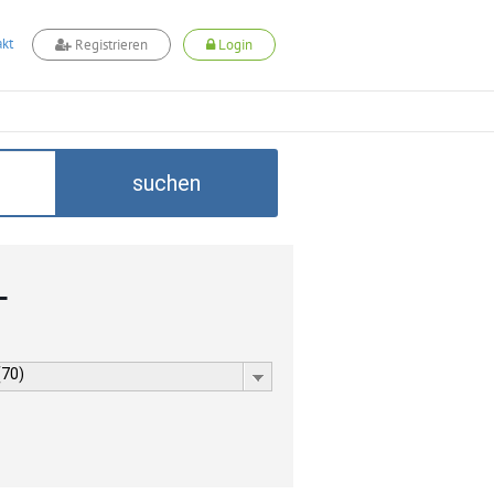
kt
Registrieren
Login
suchen
L
(70)