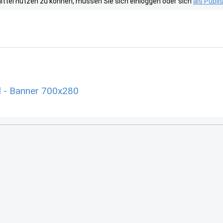
tel nutzen zu können, müssen Sie sich einloggen oder sich
als Publ
l - Banner 700x280