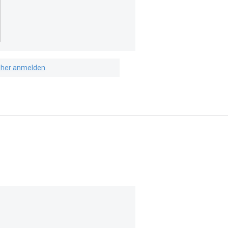
isher anmelden
.