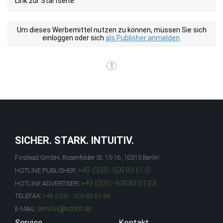
Link zur Startseite
Um dieses Werbemittel nutzen zu können, müssen Sie sich
einloggen oder sich
als Publisher anmelden
.
1
SICHER. STARK. INTUITIV.
Firstlead GmbH, Rosenfelder St. 15-16, 10315 Berlin
+49 (0)30 - 609 83 61-0
HOTLINE PUBLISHER:
+49 (0)30 - 609 83 61-23
HOTLINE ADVERTISER:
TELEFAX:
+49 (0)30 - 609 83 61-99
service@adcell.de
E-MAIL:
Service
Kontakt