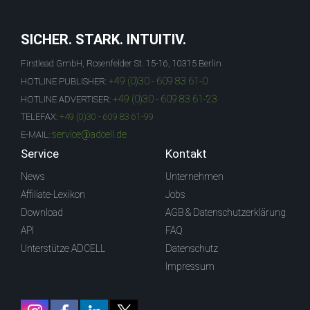
SICHER. STARK. INTUITIV.
Firstlead GmbH, Rosenfelder St. 15-16, 10315 Berlin
+49 (0)30 - 609 83 61-0
HOTLINE PUBLISHER:
+49 (0)30 - 609 83 61-23
HOTLINE ADVERTISER:
TELEFAX:
+49 (0)30 - 609 83 61-99
service@adcell.de
E-MAIL:
Service
Kontakt
News
Unternehmen
Affiliate-Lexikon
Jobs
Download
AGB & Datenschutzerklärung
API
FAQ
Unterstütze ADCELL
Datenschutz
Impressum