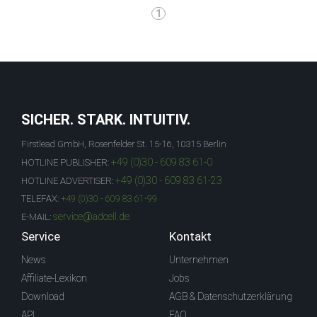
1
SICHER. STARK. INTUITIV.
Firstlead GmbH, Rosenfelder St. 15-16, 10315 Berlin
+49 (0)30 - 609 83 61-0
HOTLINE PUBLISHER:
+49 (0)30 - 609 83 61-23
HOTLINE ADVERTISER:
TELEFAX:
+49 (0)30 - 609 83 61-99
service@adcell.de
E-MAIL:
Service
Kontakt
News
Unternehmen
Affiliate-Lexikon
Jobs
Download
AGB & Datenschutzerklärung
API
FAQ