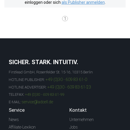
einloggen oder sich
als Publisher anmelden
.
1
SICHER. STARK. INTUITIV.
Firstlead GmbH, Rosenfelder St. 15-16, 10315 Berlin
+49 (0)30 - 609 83 61-0
HOTLINE PUBLISHER:
+49 (0)30 - 609 83 61-23
HOTLINE ADVERTISER:
TELEFAX:
+49 (0)30 - 609 83 61-99
service@adcell.de
E-MAIL:
Service
Kontakt
News
Unternehmen
Affiliate-Lexikon
Jobs