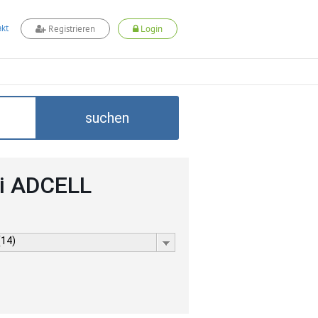
kt
Registrieren
Login
suchen
ei ADCELL
(14)