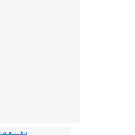
isher anmelden
.