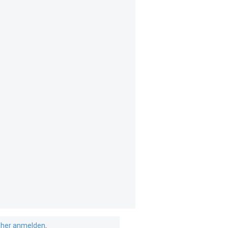
isher anmelden
.