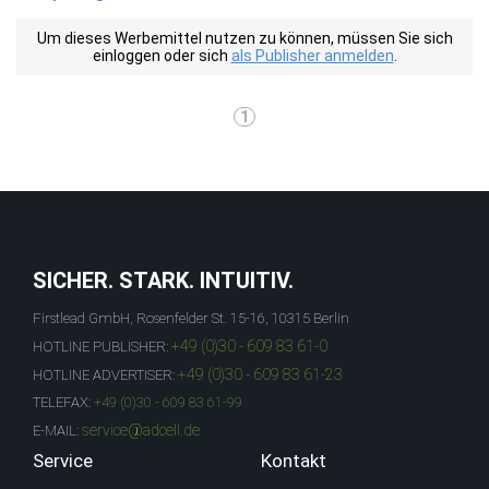
Um dieses Werbemittel nutzen zu können, müssen Sie sich
einloggen oder sich
als Publisher anmelden
.
1
SICHER. STARK. INTUITIV.
Firstlead GmbH, Rosenfelder St. 15-16, 10315 Berlin
+49 (0)30 - 609 83 61-0
HOTLINE PUBLISHER:
+49 (0)30 - 609 83 61-23
HOTLINE ADVERTISER:
TELEFAX:
+49 (0)30 - 609 83 61-99
service@adcell.de
E-MAIL:
Service
Kontakt