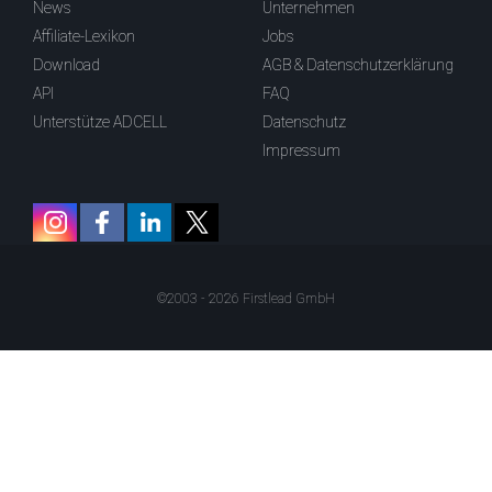
News
Unternehmen
Affiliate-Lexikon
Jobs
Download
AGB & Datenschutzerklärung
API
FAQ
Unterstütze ADCELL
Datenschutz
Impressum
©2003 - 2026 Firstlead GmbH