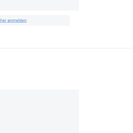
isher anmelden
.