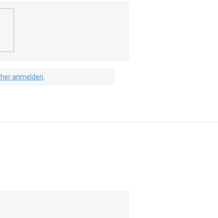
isher anmelden
.