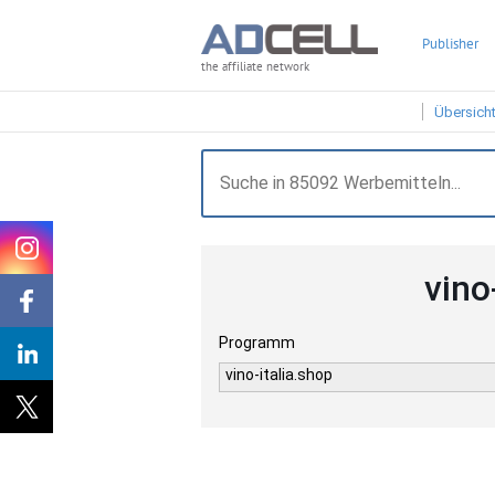
Publisher
the affiliate network
Übersich
vino
Programm
vino-italia.shop