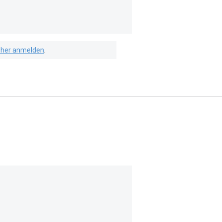
isher anmelden
.