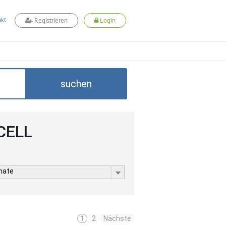
kt
Registrieren
Login
suchen
DCELL
rmate
1
2
Nächste