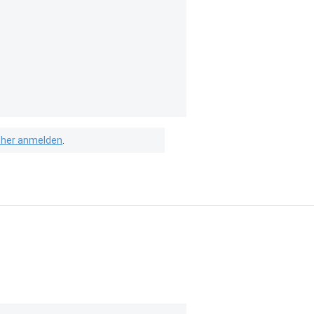
isher anmelden
.