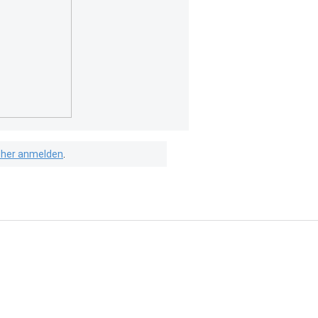
isher anmelden
.