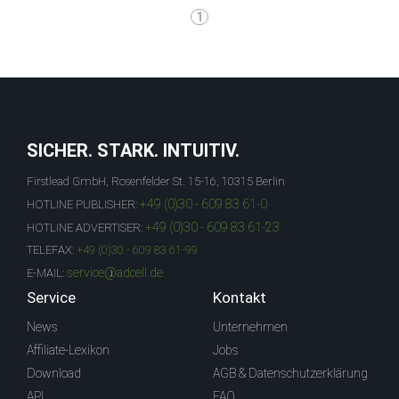
1
SICHER. STARK. INTUITIV.
Firstlead GmbH, Rosenfelder St. 15-16, 10315 Berlin
+49 (0)30 - 609 83 61-0
HOTLINE PUBLISHER:
+49 (0)30 - 609 83 61-23
HOTLINE ADVERTISER:
TELEFAX:
+49 (0)30 - 609 83 61-99
service@adcell.de
E-MAIL:
Service
Kontakt
News
Unternehmen
Affiliate-Lexikon
Jobs
Download
AGB & Datenschutzerklärung
API
FAQ