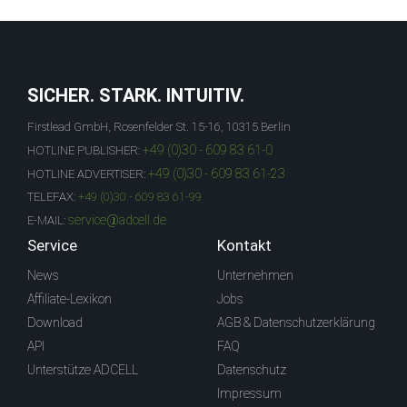
SICHER. STARK. INTUITIV.
Firstlead GmbH, Rosenfelder St. 15-16, 10315 Berlin
+49 (0)30 - 609 83 61-0
HOTLINE PUBLISHER:
+49 (0)30 - 609 83 61-23
HOTLINE ADVERTISER:
TELEFAX:
+49 (0)30 - 609 83 61-99
service@adcell.de
E-MAIL:
Service
Kontakt
News
Unternehmen
Affiliate-Lexikon
Jobs
Download
AGB & Datenschutzerklärung
API
FAQ
Unterstütze ADCELL
Datenschutz
Impressum